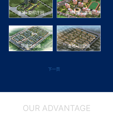
金地•墅邸庄园
金地•冠山逸城
华通世纪城
金地•日昱城
下一页
OUR ADVANTAGE