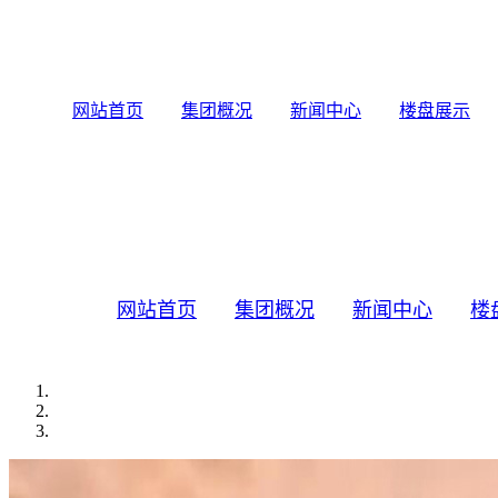
网站首页
集团概况
新闻中心
楼盘展示
网站首页
集团概况
新闻中心
楼