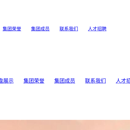
集团荣誉
集团成员
联系我们
人才招聘
盘展示
集团荣誉
集团成员
联系我们
人才